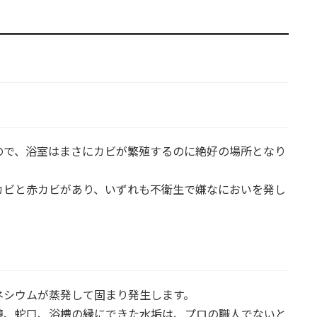
ので、浴室はまさにカビが繁殖するのに絶好の場所となり
カビと赤カビがあり、いずれも不衛生で嫌なにおいを発し
ネシウムが蒸発して固まり発生します。
鏡、蛇口、浴槽の縁にできた水垢は、プロの職人でないと