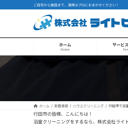
コ
ナ
ご自宅から施設まで、清掃はプロにおまかせください！
ン
ビ
テ
ゲ
ン
ー
ツ
シ
へ
ョ
ス
ン
ホーム
サービ
Home
Ser
キ
に
ッ
移
プ
動
ホーム
新着情報
ハウスクリーニング
行田市で浴
行田市の皆様、こんにちは！
浴室クリーニングをするなら、株式会社ライ