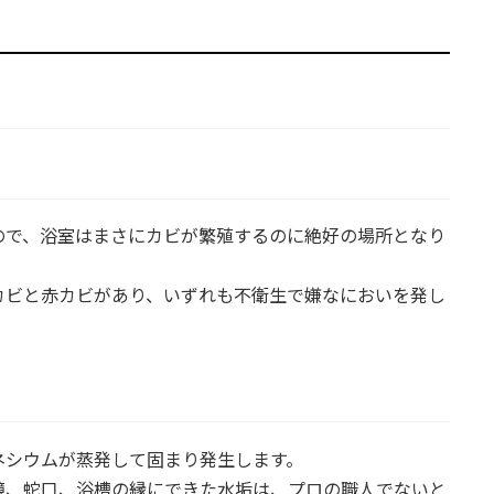
ので、浴室はまさにカビが繁殖するのに絶好の場所となり
カビと赤カビがあり、いずれも不衛生で嫌なにおいを発し
ネシウムが蒸発して固まり発生します。
鏡、蛇口、浴槽の縁にできた水垢は、プロの職人でないと