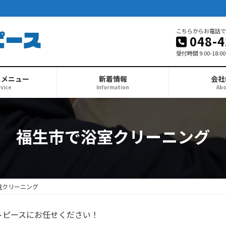
こちらからお電話で
048-4
受付時間 9:00-18:00
スメニュー
新着情報
会社
vice
Information
Ab
福生市で浴室クリーニング
室クリーニング
トピースにお任せください！