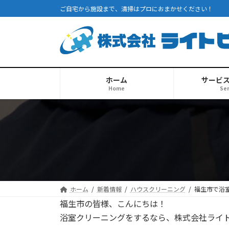
コ
ナ
ご自宅から施設まで、清掃はプロにおまかせください！
ン
ビ
テ
ゲ
ン
ー
ツ
シ
へ
ョ
ス
ン
ホーム
サービ
Home
Ser
キ
に
ッ
移
プ
動
ホーム
新着情報
ハウスクリーニング
福生市で浴
福生市の皆様、こんにちは！
浴室クリーニングをするなら、株式会社ライ